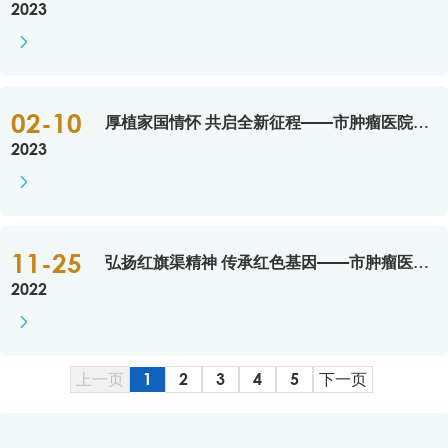
2023

02-10
厚植家国情怀 共启全新征程——市肿瘤医院组织观看爱国主义影片《满江红》
2023

11-25
弘扬红旗渠精神 传承红色基因——市肿瘤医院各党支部召开专题组织生活会
2022

上一页
1
2
3
4
5
下一页