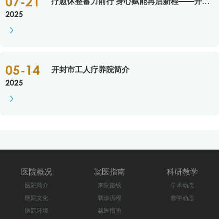
07-21
疗愈休整蓄力前行 身心赋能再启新程——开封市2025年职工疗休养活动启动
2025

05-14
开封市工人疗养院简介
2025

医院概况
就医指南
科研教学
医院简介
来院路线
学术动态
医院文化
就诊流程
教学动态
医院环境
就医指南