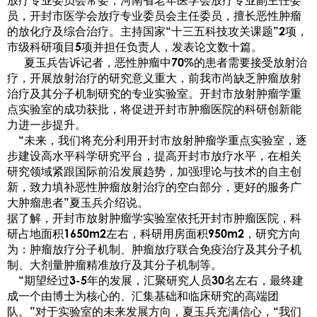
放疗专业委员会常委，河南省老年医学会放疗专业副主任委
员，开封市医学会放疗专业委员会主任委员，擅长恶性肿瘤
的放化疗及综合治疗。主持国家“十三五科技攻关课题”2项，
市级科研项目5项并担任负责人，发表论文数十篇。
夏玉兵告诉记者，恶性肿瘤中70%的患者需要接受放射治
疗，开展放射治疗的研究意义重大，前我市尚缺乏肿瘤放射
治疗及其分子机制研究的专业实验室。开封市放射肿瘤学重
点实验室的成功获批，将促进开封市肿瘤医院的科研创新能
力进一步提升。
“未来，我们将充分利用开封市放射肿瘤学重点实验室，逐
步建设高水平科学研究平台，提高开封市放疗水平，在相关
研究领域紧跟国际前沿发展趋势，加强理论与技术的自主创
新，致力填补恶性肿瘤放射治疗的空白部分，更好的服务广
大肿瘤患者”夏玉兵介绍说。
据了解，开封市放射肿瘤学实验室依托开封市肿瘤医院，科
研占地面积1650m2左右，科研用房面积950m2，研究方向
为：肿瘤放疗分子机制、肿瘤放疗联合免疫治疗及其分子机
制、大剂量肿瘤精准放疗及其分子机制等。
“期望经过3-5年的发展，汇聚研究人员30名左右，最终建
成一个由博士为核心的、汇集基础和临床研究的高端团
队。”对于实验室的未来发展方向，夏玉兵充满信心，“我们