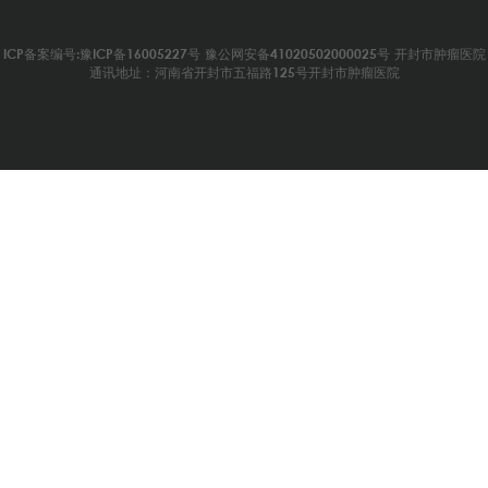
ICP备案编号:豫ICP备16005227号
豫公网安备41020502000025号
开封市肿瘤医院
通讯地址：河南省开封市五福路125号开封市肿瘤医院