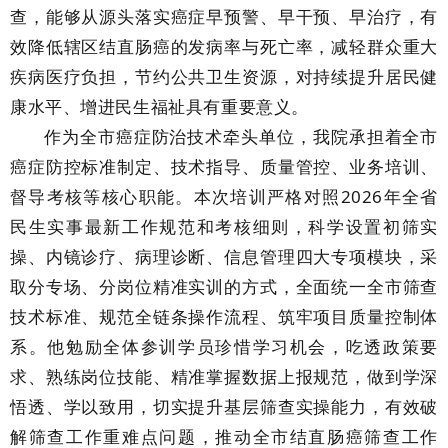
查，能够从源头落实癌症早预警、早干预、早治疗，有
效降低辖区结直肠癌的发病率与死亡率，减轻群众重大
疾病医疗负担，节约公共卫生资源，对持续提升居民健
康水平、增进民生福祉具有重要意义。
作为全市癌症防治技术牵头单位，我院承担着全市
癌症防控标准制定、技术指导、质量管控、业务培训、
督导考核等核心职能。本次培训严格对照
2026年全省
民生实事最新工作规范和考核细则，科学设置初筛实
操、内镜诊疗、病理诊断、信息管理四大专项模块，采
取分专场、分岗位精准实训的方式，全面统一全市筛查
技术标准、规范全链条操作流程、筑牢项目质量控制体
系。他勉励全体参训学员珍惜学习机会，吃透政策要
求、熟练岗位技能、精准掌握数据上报规范，做到学深
悟透、学以致用，切实提升基层筛查实操能力，有效破
解筛查工作重难点问题，推动全市结直肠癌筛查工作