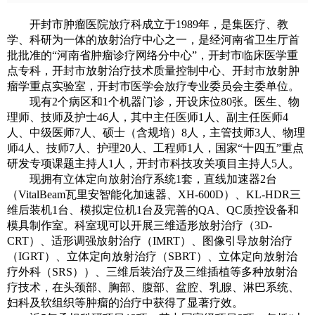
开封市肿瘤医院放疗科成立于1989年，是集医疗、教
学、科研为一体的放射治疗中心之一，是经河南省卫生厅首
批批准的“河南省肿瘤诊疗网络分中心”，开封市临床医学重
点专科，开封市放射治疗技术质量控制中心、开封市放射肿
瘤学重点实验室，开封市医学会放疗专业委员会主委单位。
现有2个病区和1个机器门诊，开设床位80张。医生、物
理师、技师及护士46人，其中主任医师1人、副主任医师4
人、中级医师7人、硕士（含规培）8人，主管技师3人、物理
师4人、技师7人、护理20人、工程师1人，国家“十四五”重点
研发专项课题主持人1人，开封市科技攻关项目主持人5人。
现拥有立体定向放射治疗系统1套，直线加速器2台
（VitalBeam瓦里安智能化加速器、XH-600D）、KL-HDR三
维后装机1台、模拟定位机1台及完善的QA、QC质控设备和
模具制作室。科室现可以开展三维适形放射治疗（3D-
CRT）、适形调强放射治疗（IMRT）、图像引导放射治疗
（IGRT）、立体定向放射治疗（SBRT）、立体定向放射治
疗外科（SRS））、三维后装治疗及三维插植等多种放射治
疗技术，在头颈部、胸部、腹部、盆腔、乳腺、淋巴系统、
妇科及软组织等肿瘤的治疗中获得了显著疗效。